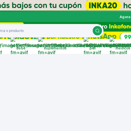
Agora
a
Mamá y
Vitaminas y
Cuida tu
Disposit
a
Bebé
suplementos
piel
médicos