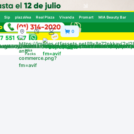
Sip
plazaVea
Real Plaza
Vivanda
Promart
MIA Beauty Bar
0
ivos
Blog
Catálogos
Inka
Packs