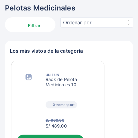
Pelotas Medicinales
Ordenar por
Filtrar
Los más vistos de la categoría
UN 1 UN
Rack de Pelota
Medicinales 10
Xtremesport
S/ 900.00
S/
S/ 489.00
492.00