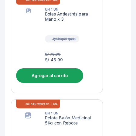
SOLO EN WEB/APP - LIMA
UN 1 UN
Bolas Antiestrés para
Mano x 3
Jyaimportperu
S/ 79.90
S/
S/ 45.99
48.99
Agregar al carrito
SOLO EN WEB/APP - LIMA
UN 1 UN
Pelota Balón Medicinal
5Kg con Rebote