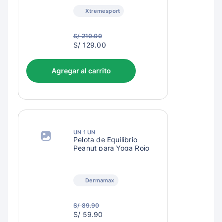
Xtremesport
S/ 210.00
S/
S/ 129.00
132.00
Agregar al carrito
UN 1 UN
Pelota de Equilibrio
Peanut para Yoga Rojo
Dermamax
S/ 89.90
S/
S/ 59.90