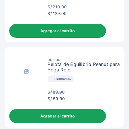
S/ 210.00
S/
S/ 129.00
132.00
Agregar al carrito
UN 1 UN
Pelota de Equilibrio Peanut para
Yoga Rojo
Dermamax
S/ 89.90
S/
S/ 59.90
62.90
Agregar al carrito