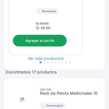
Dermamax
S/ 89.90
S/
S/ 59.90
62.90
Agregar al carrito
Ver más productos
Encontramos 17 productos
UN 1 UN
Rack de Pelota Medicinales 10
Xtremesport