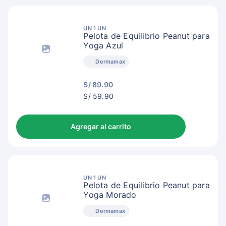
UN 1 UN
Pelota de Equilibrio Peanut para
Yoga Azul
Dermamax
S/ 89.90
S/
S/ 59.90
62.90
Agregar al carrito
UN 1 UN
Pelota de Equilibrio Peanut para
Yoga Morado
Dermamax