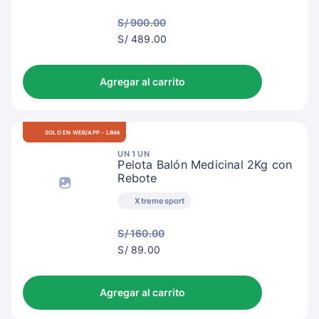
S/ 900.00
S/
S/ 489.00
492.00
Agregar al carrito
SOLO EN WEB/APP - LIMA
UN 1 UN
Pelota Balón Medicinal 2Kg con
Rebote
Xtremesport
S/ 160.00
S/
S/ 89.00
92.00
Agregar al carrito