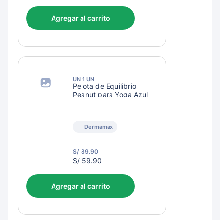
62.90
Agregar al carrito
UN 1 UN
Pelota de Equilibrio
Peanut para Yoga Azul
Dermamax
S/ 89.90
S/
S/ 59.90
62.90
Agregar al carrito