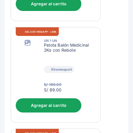
Agregar al carrito
SOLO EN WEB/APP - LIMA
UN 1 UN
Pelota Balón Medicinal
2Kg con Rebote
Xtremesport
S/ 160.00
S/
S/ 89.00
92.00
Agregar al carrito