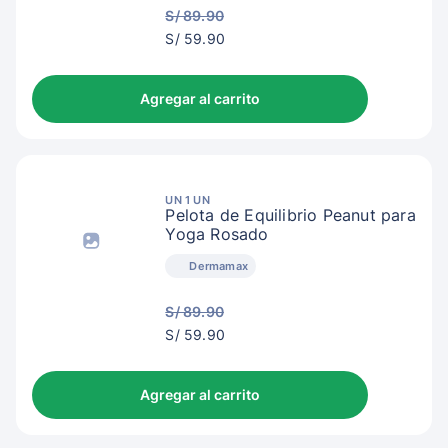
S/ 89.90
S/
S/ 59.90
62.90
Agregar al carrito
UN 1 UN
Pelota de Equilibrio Peanut para
Yoga Rosado
Dermamax
S/ 89.90
S/
S/ 59.90
62.90
Agregar al carrito