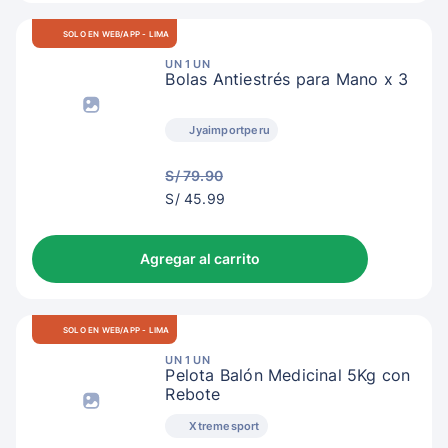
SOLO EN WEB/APP - LIMA
UN 1 UN
Bolas Antiestrés para Mano x 3
Jyaimportperu
S/ 79.90
S/
S/ 45.99
48.99
Agregar al carrito
SOLO EN WEB/APP - LIMA
UN 1 UN
Pelota Balón Medicinal 5Kg con
Rebote
Xtremesport