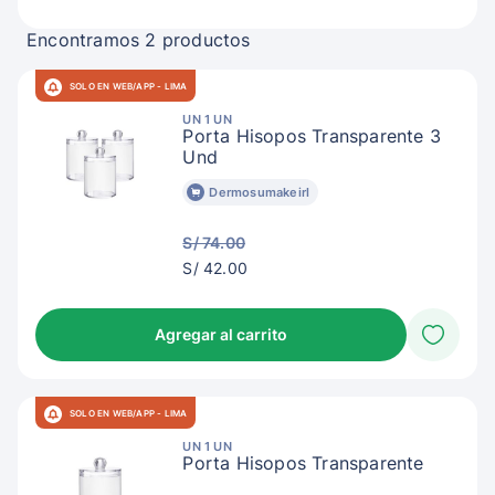
Encontramos 2 productos
SOLO EN WEB/APP - LIMA
UN 1 UN
Porta Hisopos Transparente 3
Und
Dermosumakeirl
S/ 74.00
S/
S/ 42.00
45.00
Agregar al carrito
SOLO EN WEB/APP - LIMA
UN 1 UN
Porta Hisopos Transparente