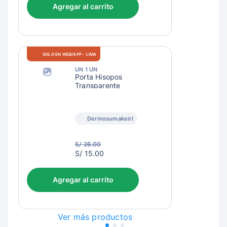
Agregar al carrito
SOLO EN WEB/APP - LIMA
UN 1 UN
Porta Hisopos
Transparente
Dermosumakeirl
S/ 26.00
S/
S/ 15.00
18.00
Agregar al carrito
Ver más productos