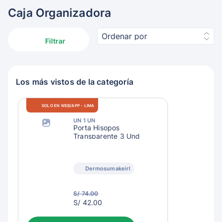
Caja Organizadora
Ordenar por
Filtrar
Los más vistos de la categoría
SOLO EN WEB/APP - LIMA
UN 1 UN
Porta Hisopos
Transparente 3 Und
Dermosumakeirl
S/ 74.00
S/
S/ 42.00
45.00