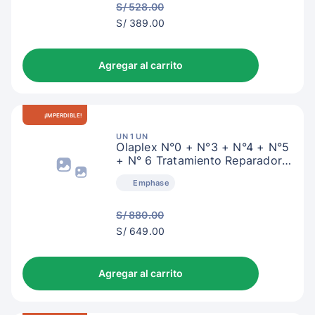
S/ 528.00
S/
S/ 389.00
392.00
Agregar al carrito
¡IMPERDIBLE!
UN 1 UN
Olaplex N°0 + N°3 + N°4 + N°5
+ N° 6 Tratamiento Reparador
Intensivo
Emphase
S/ 880.00
S/
S/ 649.00
652.00
Agregar al carrito