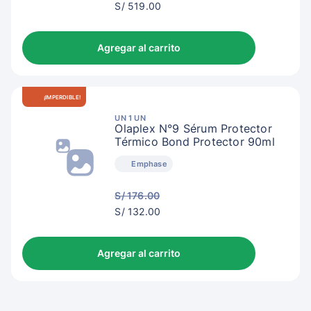
S/
S/ 519.00
522.00
Agregar al carrito
¡IMPERDIBLE!
UN 1 UN
Olaplex N°9 Sérum Protector
Térmico Bond Protector 90ml
Emphase
S/ 176.00
S/
S/ 132.00
135.00
Agregar al carrito