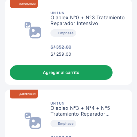
¡IMPERDIBLE!
UN 1 UN
Olaplex N°0 + N°3 Tratamiento
Reparador Intensivo
Emphase
S/ 352.00
S/
S/ 259.00
262.00
Agregar al carrito
¡IMPERDIBLE!
UN 1 UN
Olaplex N°3 + N°4 + N°5
Tratamiento Reparador
Intensivo
Emphase