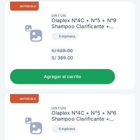
¡IMPERDIBLE!
UN 1 UN
Olaplex N°4C + N°5 + N°9
Shampoo Clarificante +
Acondicionador + Sérum
Emphase
S/ 528.00
S/
S/ 389.00
392.00
Agregar al carrito
¡IMPERDIBLE!
UN 1 UN
Olaplex N°4C + N°5 + N°6
Shampoo Clarificante +
Acondicionador + Crema
Emphase