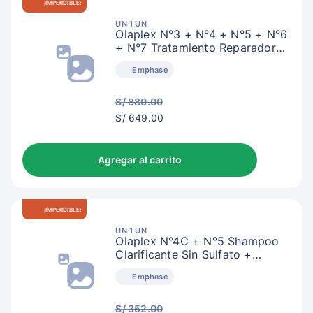
¡IMPERDIBLE!
UN 1 UN
Olaplex N°3 + N°4 + N°5 + N°6
+ N°7 Tratamiento Reparador
Intensivo
Emphase
S/ 880.00
S/
S/ 649.00
652.00
Agregar al carrito
¡IMPERDIBLE!
UN 1 UN
Olaplex N°4C + N°5 Shampoo
Clarificante Sin Sulfato +
Acondicionador
Emphase
S/ 352.00