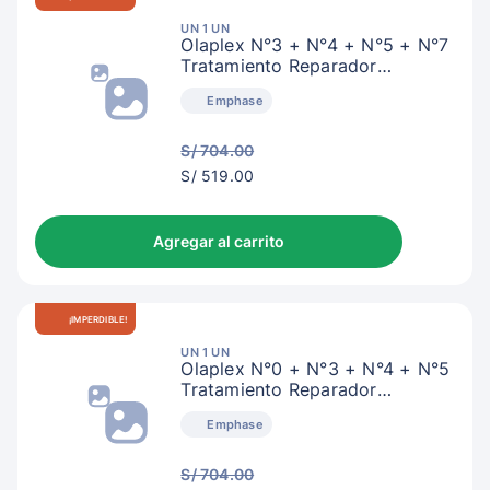
UN 1 UN
Olaplex N°3 + N°4 + N°5 + N°7
Tratamiento Reparador
Intensivo
Emphase
S/ 704.00
S/
S/ 519.00
522.00
Agregar al carrito
¡IMPERDIBLE!
UN 1 UN
Olaplex N°0 + N°3 + N°4 + N°5
Tratamiento Reparador
Intensivo
Emphase
S/ 704.00