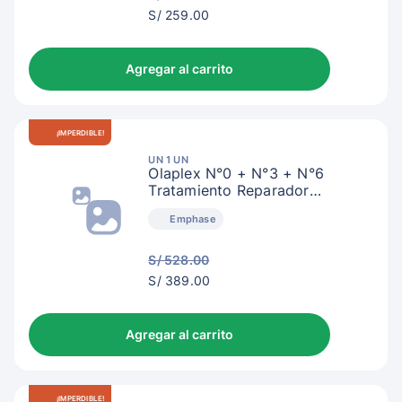
S/
S/ 259.00
262.00
Agregar al carrito
¡IMPERDIBLE!
UN 1 UN
Olaplex N°0 + N°3 + N°6
Tratamiento Reparador
Intensivo
Emphase
S/ 528.00
S/
S/ 389.00
392.00
Agregar al carrito
¡IMPERDIBLE!