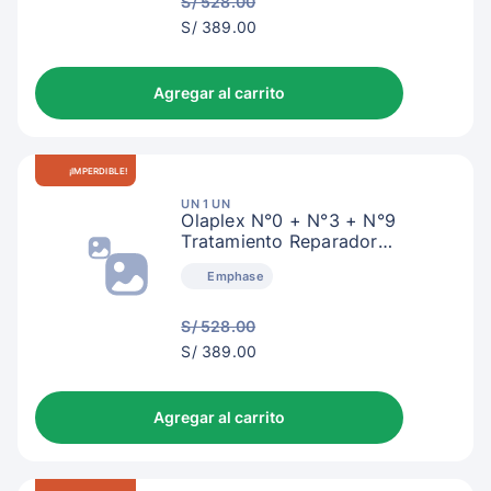
S/ 528.00
S/
S/ 389.00
392.00
Agregar al carrito
¡IMPERDIBLE!
UN 1 UN
Olaplex N°0 + N°3 + N°9
Tratamiento Reparador
Intensivo
Emphase
S/ 528.00
S/
S/ 389.00
392.00
Agregar al carrito