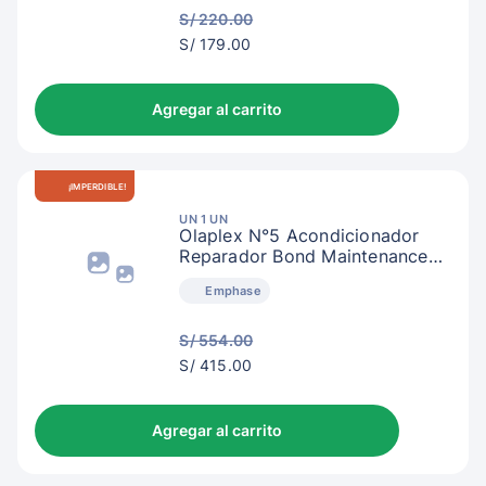
S/ 220.00
S/
S/ 179.00
182.00
Agregar al carrito
¡IMPERDIBLE!
UN 1 UN
Olaplex N°5 Acondicionador
Reparador Bond Maintenance
1000ml
Emphase
S/ 554.00
S/
S/ 415.00
418.00
Agregar al carrito