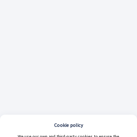
Cookie policy
¿En qué podemos ayudarte hoy?
We use our own and third-party cookies to ensure the