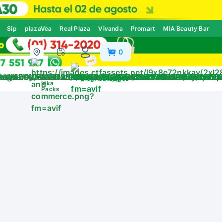
Sip
plazaVea
Real Plaza
Vivanda
Promart
MIA Beauty Bar
0
ivos
Blog
Catálogos
Inka
Packs