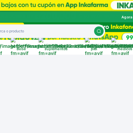
Agora
a
Mamá y
Vitaminas y
Cuida tu
Disposit
a
Bebé
suplementos
piel
médicos