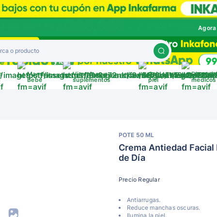
Agora
a
Mamá y
Vitaminas y
Cuida tu
Disposit
a
Bebé
suplementos
piel
médicos
POTE 50 ML
Crema Antiedad Facial 
de Día
Precio Regular
Antiarrugas.
Reduce manchas oscuras.
Ilumina la piel.