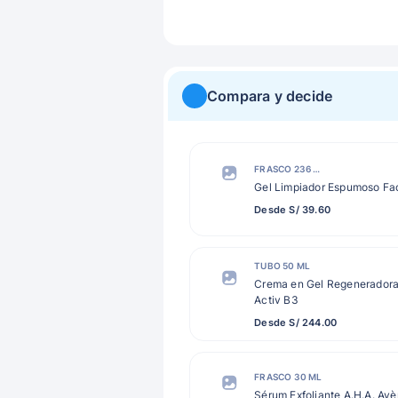
Compara y decide
FRASCO 236 ML
Gel Limpiador Espumoso Fa
Desde S/ 39.60
TUBO 50 ML
Crema en Gel Regeneradora
Activ B3
Desde S/ 244.00
FRASCO 30 ML
Sérum Exfoliante A.H.A. Av