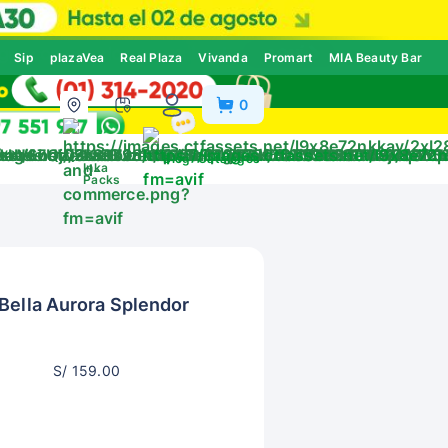
Sip
plazaVea
Real Plaza
Vivanda
Promart
MIA Beauty Bar
0
ivos
Blog
Catálogos
Inka
Packs
Bella Aurora Splendor
S/ 159.00