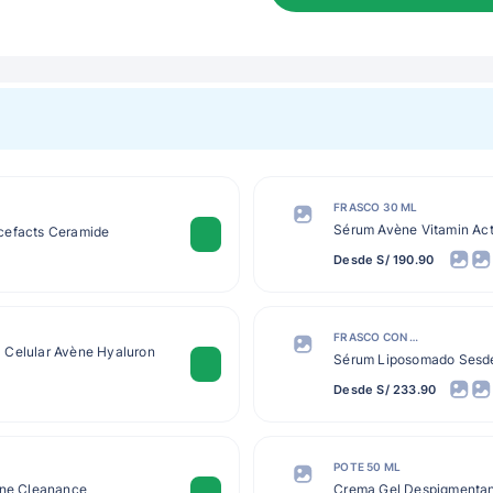
FRASCO 30 ML
Sérum Avène Vitamin Ac
cefacts Ceramide
Desde S/ 190.90
FRASCO CON GOTERO 30 ML
 Celular Avène Hyaluron
Sérum Liposomado Sesde
Desde S/ 233.90
POTE 50 ML
ène Cleanance
Crema Gel Despigmenta