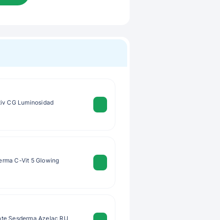
tiv CG Luminosidad
rma C-Vit 5 Glowing
nte Sesderma Azelac RU