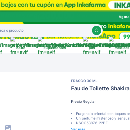
Agora
a
Mamá y
Vitaminas y
Cuida tu
Disposit
a
Bebé
suplementos
piel
médicos
FRASCO 30 ML
Eau de Toilette Shakir
Precio Regular
Fragancia oriental con toques a
Un perfume misterioso y sensual
NSOC53976-22PE
Ver más