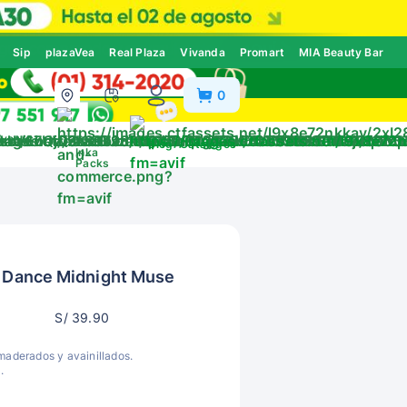
Sip
plazaVea
Real Plaza
Vivanda
Promart
MIA Beauty Bar
0
ivos
Blog
Catálogos
Inka
Packs
a Dance Midnight Muse
S/ 39.90
maderados y avainillados.
.