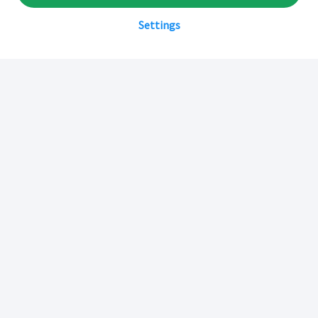
Settings
Sobre Inkafarma
Inkafarma Digital