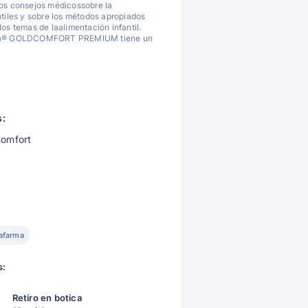
los consejos médicossobre la
ntiles y sobre los métodos apropiados
los temas de laalimentación infantil.
lula® GOLDCOMFORT PREMIUM tiene un
s:
Comfort
afarma
s:
Retiro en botica