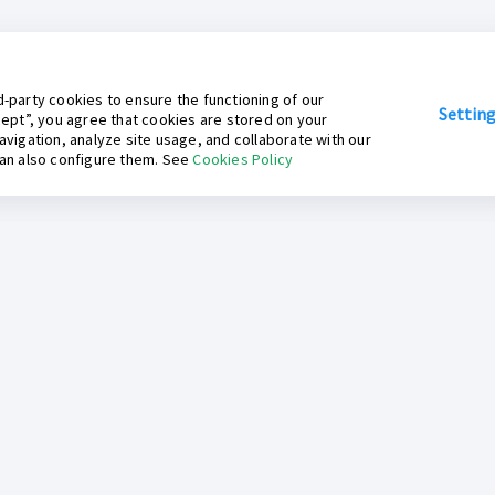
-party cookies to ensure the functioning of our
Settin
cept”, you agree that cookies are stored on your
avigation, analyze site usage, and collaborate with our
can also configure them. See
Cookies Policy
Inkafarma Digital
Contáctanos