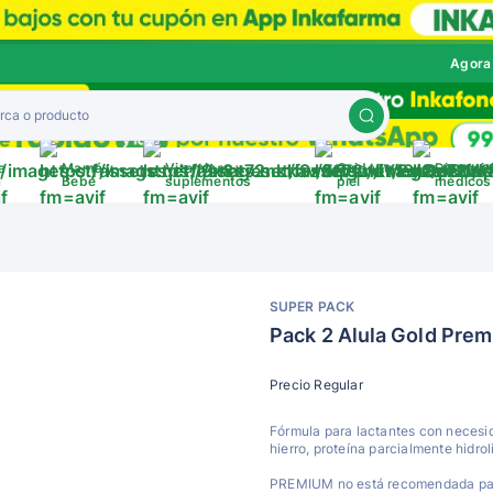
Agora
a
Mamá y
Vitaminas y
Cuida tu
Disposit
a
Bebé
suplementos
piel
médicos
SUPER PACK
Pack 2 Alula Gold Pr
Precio Regular
Fórmula para lactantes con necesi
hierro, proteína parcialmente hidro
PREMIUM no está recomendada para