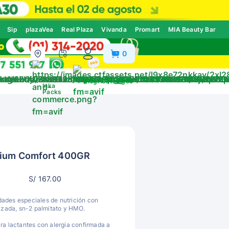
Sip
plazaVea
Real Plaza
Vivanda
Promart
MIA Beauty Bar
0
ivos
Blog
Catálogos
Inka
Packs
emium Comfort 400GR
S/ 167.00
dades especiales de nutrición con
lizada, sn-2 palmitato y HMO.
 lactantes con alergia confirmada a