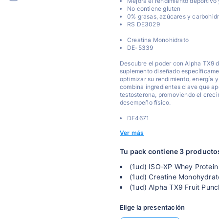
Mejora el rendimiento deportivo 
No contiene gluten
0% grasas, azúcares y carbohid
RS DE3029
Creatina Monohidrato
DE-5339
Descubre el poder con Alpha TX9 d
suplemento diseñado específicame
optimizar su rendimiento, energía y
combina ingredientes clave que ap
testosterona, promoviendo el crecim
desempeño físico.
DE4671
Ver más
Tu pack contiene 3 producto
(1ud) ISO-XP Whey Protein I
(1ud) Creatine Monohydrat
(1ud) Alpha TX9 Fruit Punc
Elige la presentación