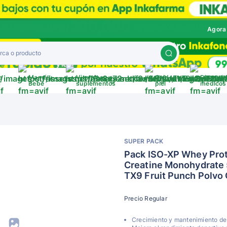
Agora
a
Mamá y
Vitaminas y
Cuida tu
Disposit
a
Bebé
suplementos
piel
médicos
SUPER PACK
Pack ISO-XP Whey Prote
Creatine Monohydrate 
TX9 Fruit Punch Polvo 
Precio Regular
Crecimiento y mantenimiento de