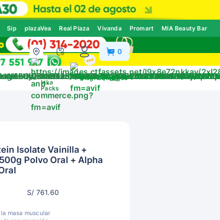
Sip
plazaVea
Real Plaza
Vivanda
Promart
MIA Beauty Bar
0
ivos
Blog
Catálogos
Inka
Packs
in Isolate Vainilla +
500g Polvo Oral + Alpha
Oral
S/ 761.60
 la masa muscular