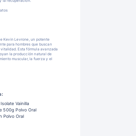
y la recuperación.
ratos
e Kevin Levrone, un potente
nte para hombres que buscan
 vitalidad. Esta fórmula avanzada
oyan la producción natural de
iento muscular, la fuerza y el
s:
solate Vainilla
e 500g Polvo Oral
h Polvo Oral