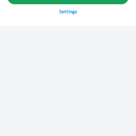
Settings
Sobre Inkafarma
Inkafarma Digital