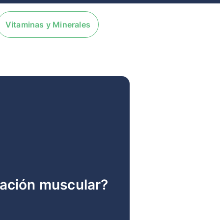
Vitaminas y Minerales
ración muscular?