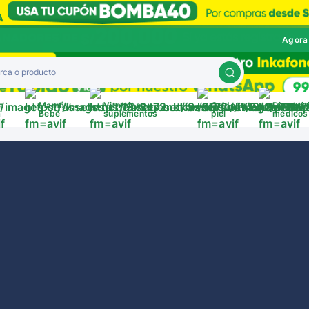
Agora
a
Mamá y
Vitaminas y
Cuida tu
Disposit
a
Bebé
suplementos
piel
médicos