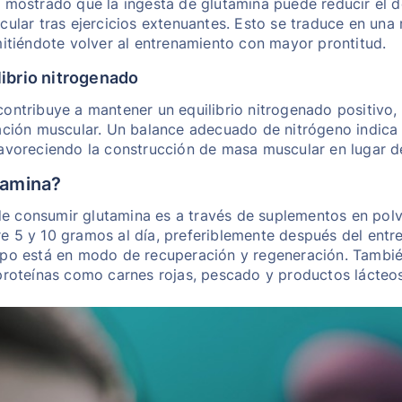
 mostrado que la ingesta de glutamina puede reducir el d
cular tras ejercicios extenuantes. Esto se traduce en un
mitiéndote volver al entrenamiento con mayor prontitud.
librio nitrogenado
ontribuye a mantener un equilibrio nitrogenado positivo, l
ación muscular. Un balance adecuado de nitrógeno indica
favoreciendo la construcción de masa muscular en lugar d
tamina?
 consumir glutamina es a través de suplementos en polv
e 5 y 10 gramos al día, preferiblemente después del entr
rpo está en modo de recuperación y regeneración. Tambi
proteínas como carnes rojas, pescado y productos lácteos