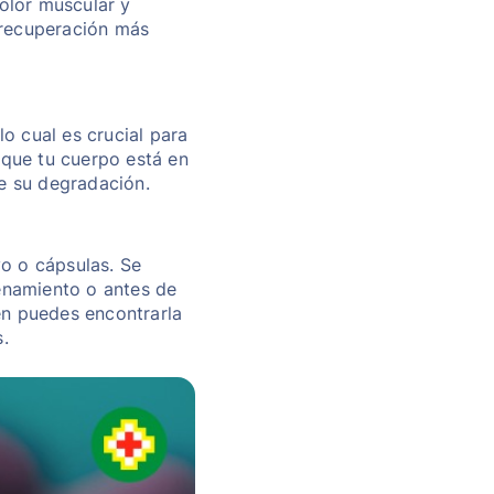
olor muscular y
a recuperación más
o cual es crucial para
 que tu cuerpo está en
e su degradación.
o o cápsulas. Se
enamiento o antes de
én puedes encontrarla
.