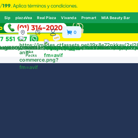
Sip
plazaVea
Real Plaza
Vivanda
Promart
MIA Beauty Bar
0
ivos
Blog
Catálogos
Inka
Packs