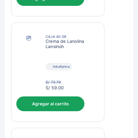
CAJA 40 GR
Crema de Lanolina
Lansinoh
Inkafarma
S/ 73.70
S/
S/ 59.00
62.00
Agregar al carrito