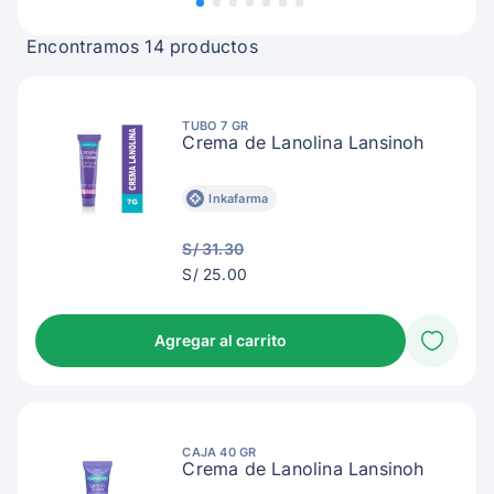
Encontramos 14 productos
TUBO 7 GR
Crema de Lanolina Lansinoh
Inkafarma
S/ 31.30
S/
S/ 25.00
28.00
Agregar al carrito
CAJA 40 GR
Crema de Lanolina Lansinoh