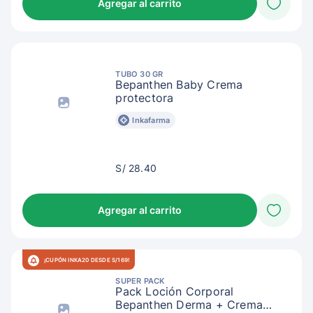
Agregar al carrito
TUBO 30 GR
Bepanthen Baby Crema
protectora
Inkafarma
S/
S/ 28.40
31.40
Agregar al carrito
¡CUPÓN INKA20 DESDE S/169!
SUPER PACK
Pack Loción Corporal
Bepanthen Derma + Crema