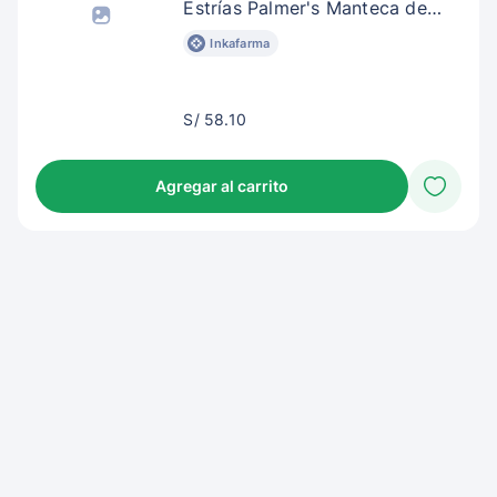
Estrías Palmer's Manteca de
Cacao
Inkafarma
S/
S/ 58.10
61.10
Agregar al carrito