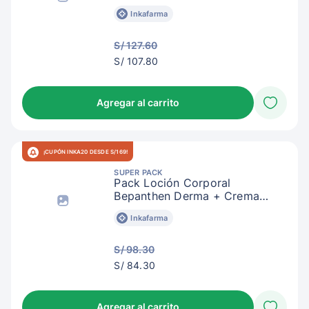
Bepanthen Baby
Inkafarma
S/ 127.60
S/
S/ 107.80
110.80
Agregar al carrito
¡CUPÓN INKA20 DESDE S/169!
SUPER PACK
Pack Loción Corporal
Bepanthen Derma + Crema
Bepanthen Baby
Inkafarma
S/ 98.30
S/
S/ 84.30
87.30
Agregar al carrito