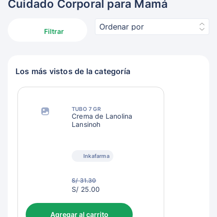
Cuidado Corporal para Mamá
Ordenar por
Filtrar
Los más vistos de la categoría
TUBO 7 GR
Crema de Lanolina
Lansinoh
Inkafarma
S/ 31.30
S/
S/ 25.00
28.00
Agregar al carrito