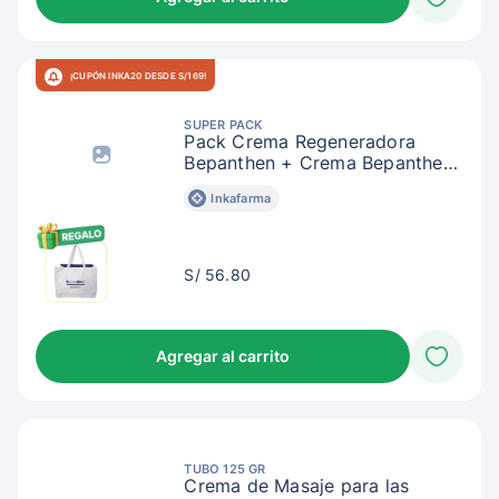
¡CUPÓN INKA20 DESDE S/169!
SUPER PACK
Pack Crema Regeneradora
Bepanthen + Crema Bepanthen
Baby
Inkafarma
S/
S/ 56.80
59.80
Agregar al carrito
TUBO 125 GR
Crema de Masaje para las