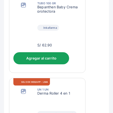
TUBO 100 GR
Bepanthen Baby Crema
protectora
Inkafarma
S/
S/ 62.90
65.90
Agregar al carrito
SOLO EN WEB/APP - LIMA
UN 1 UN
Derma Roller 4 en 1