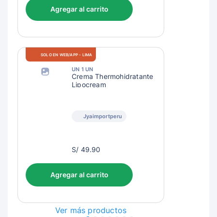
Agregar al carrito
SOLO EN WEB/APP - LIMA
UN 1 UN
Crema Thermohidratante
Lipocream
Jyaimportperu
S/
S/ 49.90
52.90
Agregar al carrito
Ver más productos