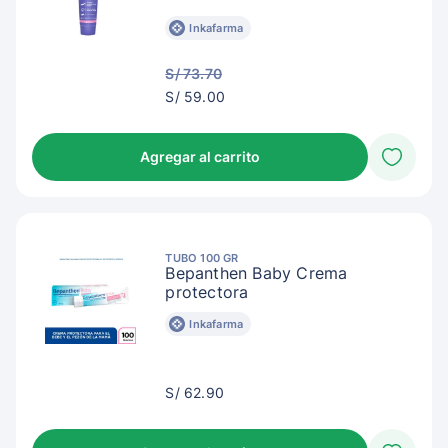
Inkafarma
S/ 73.70
S/
S/ 59.00
62.00
Agregar al carrito
TUBO 100 GR
Bepanthen Baby Crema
protectora
Inkafarma
S/
S/ 62.90
65.90