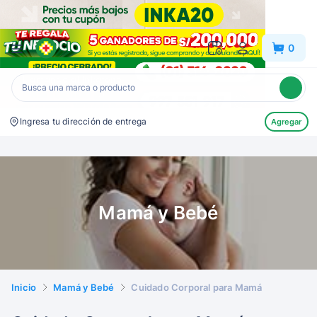
Inkafarma
0
Ingresa tu dirección de entrega
Agregar
Mamá y Bebé
Inicio
Mamá y Bebé
Cuidado Corporal para Mamá