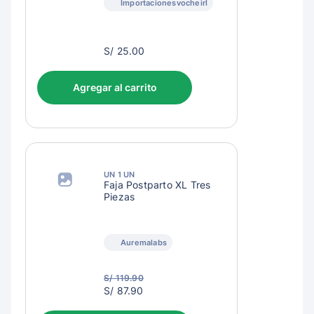
Importacionesvocheirl
S/
S/ 25.00
28.00
Agregar al carrito
UN 1 UN
Faja Postparto XL Tres
Piezas
Auremalabs
S/ 119.90
S/
S/ 87.90
90.90