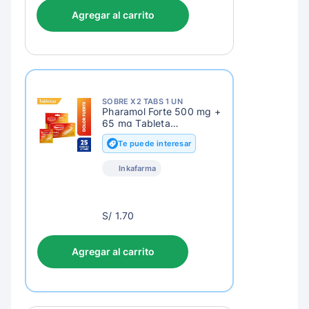
Agregar al carrito
SOBRE X2 TABS 1 UN
Pharamol Forte 500 mg +
65 mg Tableta
Recubierta
Te puede interesar
Inkafarma
S/
S/ 1.70
4.70
Agregar al carrito