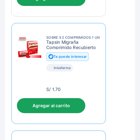
SOBRE X2 COMPRIMIDOS 1 UN
Tapsin Migraña
Comprimido Recubierto
Te puede interesar
Inkafarma
S/
S/ 1.70
4.70
Agregar al carrito