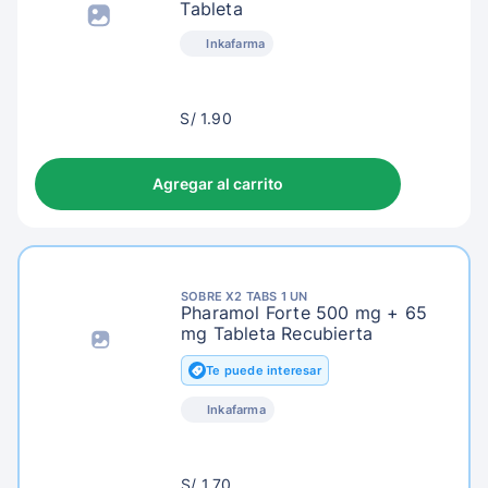
Tableta
Inkafarma
S/
S/ 1.90
4.90
Agregar al carrito
SOBRE X2 TABS 1 UN
Pharamol Forte 500 mg + 65
mg Tableta Recubierta
Te puede interesar
Inkafarma
S/
S/ 1.70