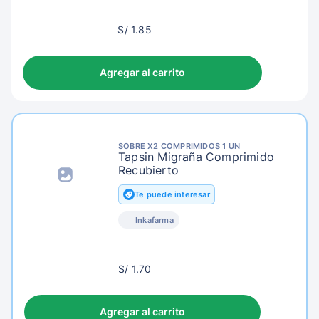
S/
S/ 1.85
4.85
Agregar al carrito
SOBRE X2 COMPRIMIDOS 1 UN
Tapsin Migraña Comprimido
Recubierto
Te puede interesar
Inkafarma
S/
S/ 1.70
4.70
Agregar al carrito