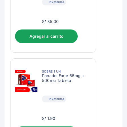
Inkafarma
S/
S/ 85.00
88.00
Agregar al carrito
SOBRE 1 UN
Panadol Forte 65mg +
500mg Tableta
Inkafarma
S/
S/ 1.90
4.90