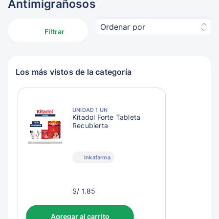
Antimigrañosos
Ordenar por
Filtrar
Los más vistos de la categoría
UNIDAD 1 UN
Kitadol Forte Tableta
Recubierta
Inkafarma
S/
S/ 1.85
4.85
Agregar al carrito