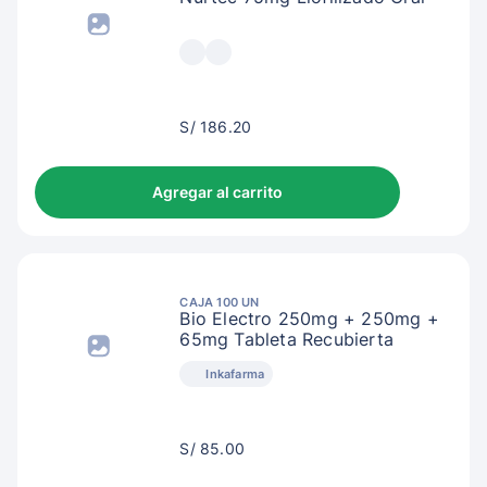
S/
S/ 186.20
189.20
Agregar al carrito
CAJA 100 UN
Bio Electro 250mg + 250mg +
65mg Tableta Recubierta
Inkafarma
S/
S/ 85.00
88.00