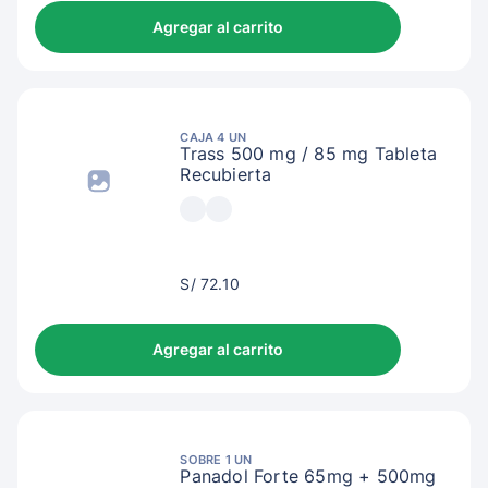
Agregar al carrito
CAJA 4 UN
Trass 500 mg / 85 mg Tableta
Recubierta
S/
S/ 72.10
75.10
Agregar al carrito
SOBRE 1 UN
Panadol Forte 65mg + 500mg