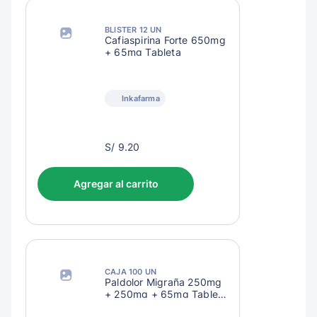
BLISTER 12 UN
Cafiaspirina Forte 650mg
+ 65mg Tableta
Inkafarma
S/
S/ 9.20
12.20
Agregar al carrito
CAJA 100 UN
Paldolor Migraña 250mg
+ 250mg + 65mg Tableta
Recubierta