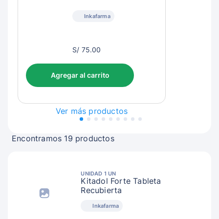
Inkafarma
S/
S/ 75.00
78.00
Agregar al carrito
Ver más productos
Encontramos 19 productos
UNIDAD 1 UN
Kitadol Forte Tableta
Recubierta
Inkafarma