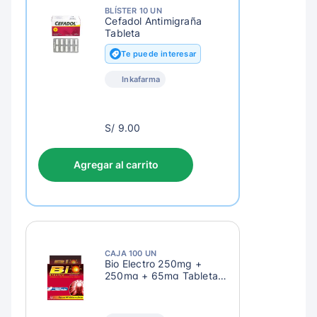
BLÍSTER 10 UN
Cefadol Antimigraña
Tableta
Te puede interesar
Inkafarma
S/
S/ 9.00
12.00
Agregar al carrito
CAJA 100 UN
Bio Electro 250mg +
250mg + 65mg Tableta
Recubierta