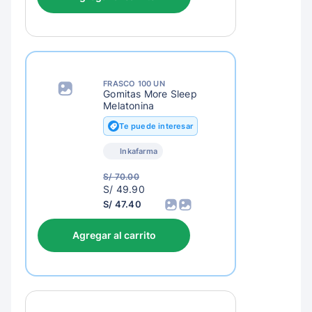
FRASCO 100 UN
Gomitas More Sleep
Melatonina
Te puede interesar
Inkafarma
S/ 70.00
S/
S/ 49.90
52.90
S/ 47.40
Agregar al carrito