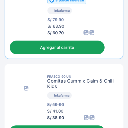
Te puede interesar
Inkafarma
S/ 79.90
S/
S/ 63.90
66.90
S/ 60.70
Agregar al carrito
FRASCO 90 UN
Gomitas Gummix Calm & Chill
Kids
Inkafarma
S/ 49.90
S/
S/ 41.00
44.00
S/ 38.90