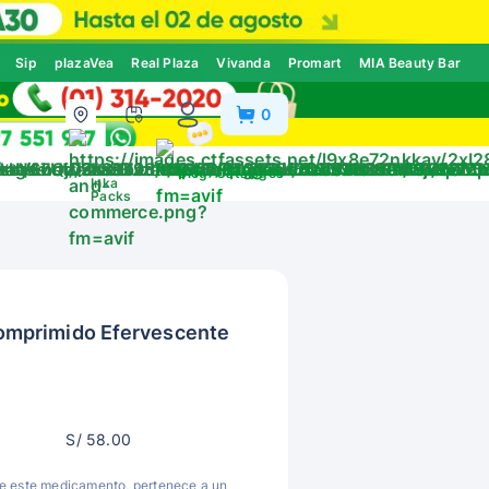
Sip
plazaVea
Real Plaza
Vivanda
Promart
MIA Beauty Bar
0
ivos
Blog
Catálogos
Inka
Packs
mprimido Efervescente
S/ 58.00
 de este medicamento, pertenece a un