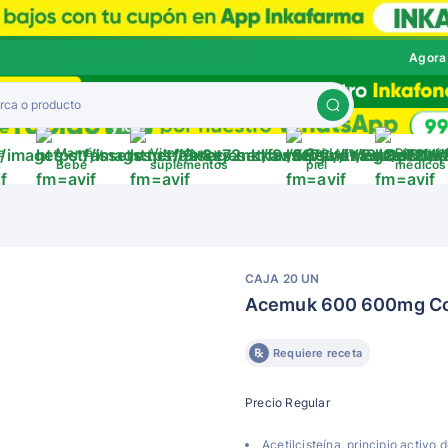
Agora
a
Mamá y
Vitaminas y
Cuida tu
Disposit
a
Bebé
suplementos
piel
médicos
CAJA 20 UN
Acemuk 600 600mg Co
Requiere receta
Precio Regular
Acetilcisteína, principio activo