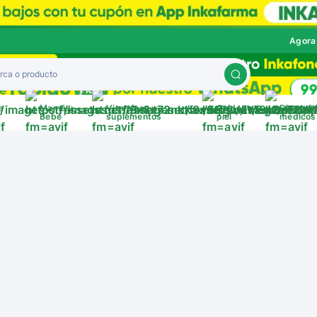
Agora
a
Mamá y
Vitaminas y
Cuida tu
Disposit
a
Bebé
suplementos
piel
médicos