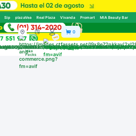
Sip
plazaVea
Real Plaza
Vivanda
Promart
MIA Beauty Bar
0
ivos
Blog
Catálogos
Inka
Packs