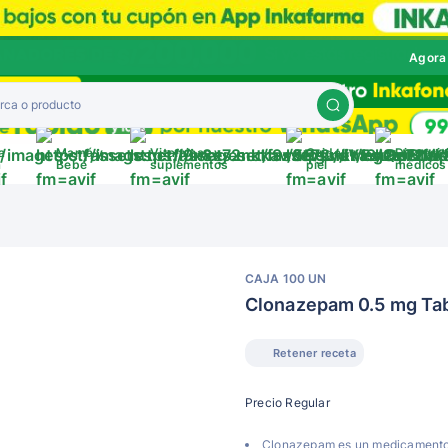
Agora
a
Mamá y
Vitaminas y
Cuida tu
Disposit
a
Bebé
suplementos
piel
médicos
CAJA 100 UN
Clonazepam 0.5 mg Tab
Retener receta
Precio Regular
Clonazepam es un medicamento 