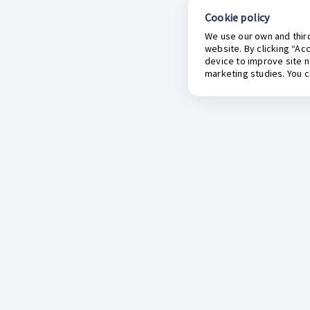
Cookie policy
We use our own and third
website. By clicking “Ac
device to improve site n
marketing studies. You 
Sobre Inkafarma
Catálogo del mes
B