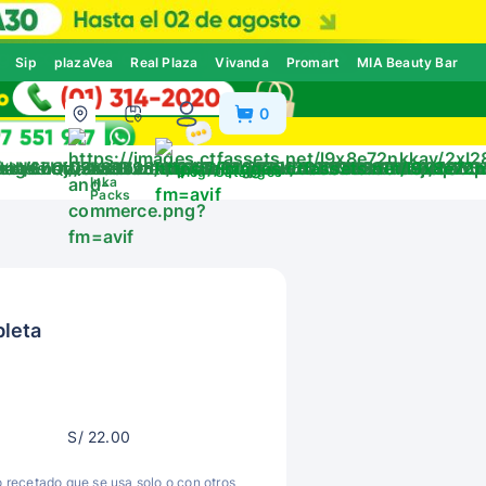
Sip
plazaVea
Real Plaza
Vivanda
Promart
MIA Beauty Bar
0
ivos
Blog
Catálogos
Inka
Packs
leta
S/ 22.00
recetado que se usa solo o con otros