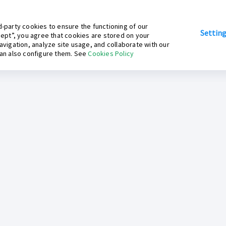
-party cookies to ensure the functioning of our
Settin
cept”, you agree that cookies are stored on your
avigation, analyze site usage, and collaborate with our
can also configure them. See
Cookies Policy
Inkafarma Digital
Contáctanos
log Inkafarma
Preguntas Frecuentes