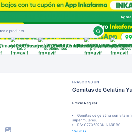
Agora
a
Mamá y
Vitaminas y
Cuida tu
Disposit
a
Bebé
suplementos
piel
médicos
FRASCO 90 UN
Gomitas de Gelatina 
Precio Regular
Gomitas de gelatina con vitamin
super mujeres.
RS: G7706923N NARBBS
Ver más