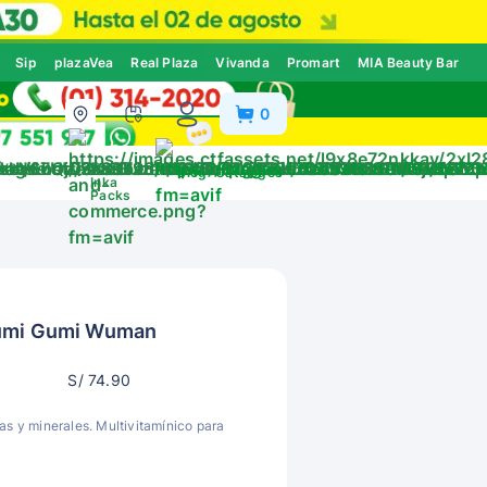
Sip
plazaVea
Real Plaza
Vivanda
Promart
MIA Beauty Bar
0
ivos
Blog
Catálogos
Inka
Packs
Yumi Gumi Wuman
S/ 74.90
as y minerales. Multivitamínico para