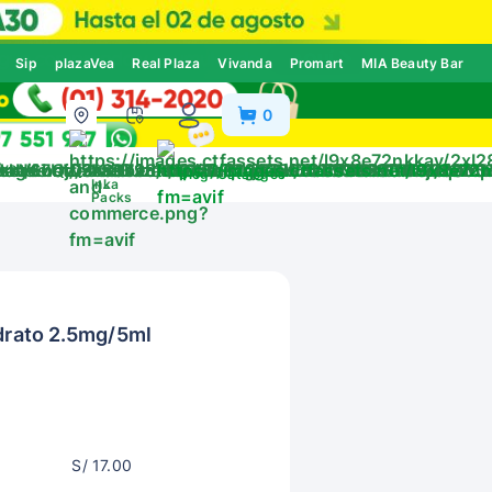
Sip
plazaVea
Real Plaza
Vivanda
Promart
MIA Beauty Bar
0
ivos
Blog
Catálogos
Inka
Packs
idrato 2.5mg/5ml
S/ 17.00