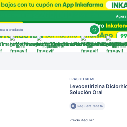
Agora
a
Mamá y
Vitaminas y
Cuida tu
Disposit
a
Bebé
suplementos
piel
médicos
FRASCO 60 ML
Levocetirizina Diclorh
Solución Oral
Requiere receta
Precio Regular