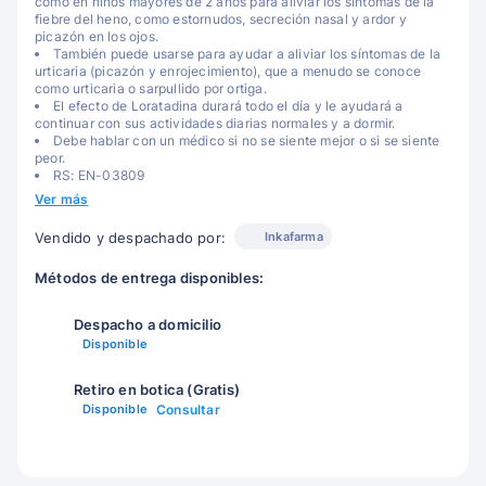
como en niños mayores de 2 años para aliviar los síntomas de la
fiebre del heno, como estornudos, secreción nasal y ardor y
picazón en los ojos.
También puede usarse para ayudar a aliviar los síntomas de la
urticaria (picazón y enrojecimiento), que a menudo se conoce
como urticaria o sarpullido por ortiga.
El efecto de Loratadina durará todo el día y le ayudará a
continuar con sus actividades diarias normales y a dormir.
Debe hablar con un médico si no se siente mejor o si se siente
peor.
RS: EN-03809
Ver más
Inkafarma
Vendido y despachado por:
Métodos de entrega disponibles:
Despacho a domicilio
Disponible
Retiro en botica (Gratis)
Disponible
Consultar