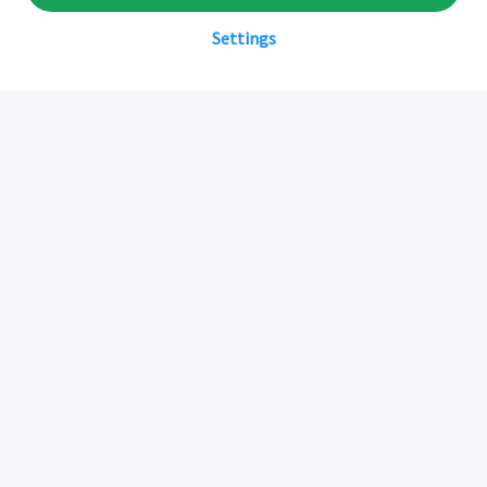
Settings
Sobre Inkafarma
Inkafarma Digital