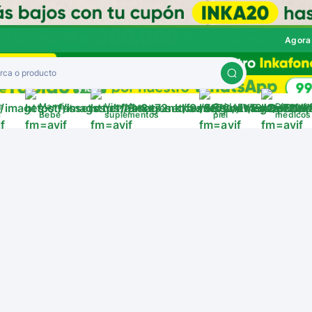
Agora
a
Mamá y
Vitaminas y
Cuida tu
Disposit
a
Bebé
suplementos
piel
médicos