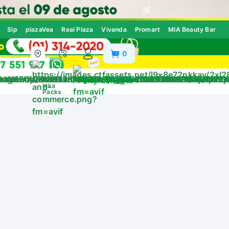
Sip
plazaVea
Real Plaza
Vivanda
Promart
MIA Beauty Bar
0
ivos
Blog
Catálogos
Inka
Packs