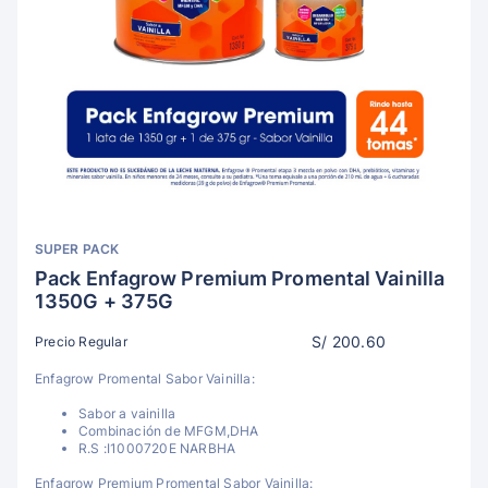
SUPER PACK
Pack Enfagrow Premium Promental Vainilla
1350G + 375G
S/ 200.60
Precio Regular
Enfagrow Promental Sabor Vainilla:
Sabor a vainilla
Combinación de MFGM,DHA
R.S :I1000720E NARBHA
Enfagrow Premium Promental Sabor Vainilla: