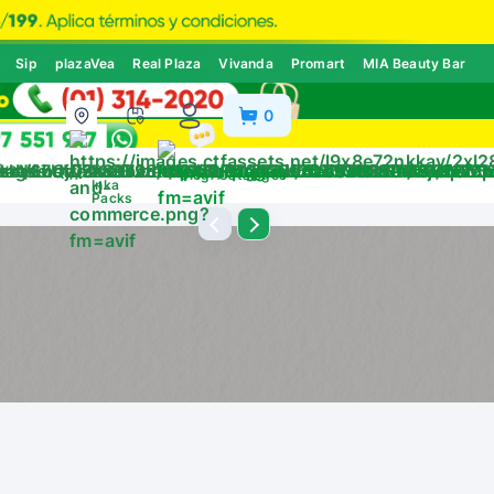
Sip
plazaVea
Real Plaza
Vivanda
Promart
MIA Beauty Bar
0
ivos
Blog
Catálogos
Inka
Packs