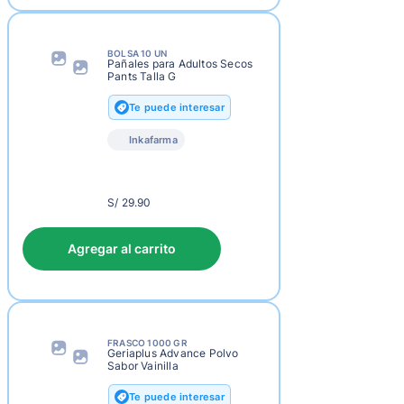
BOLSA 10 UN
Pañales para Adultos Secos
Pants Talla G
Te puede interesar
Inkafarma
S/
S/ 29.90
32.90
Agregar al carrito
FRASCO 1000 GR
Geriaplus Advance Polvo
Sabor Vainilla
Te puede interesar