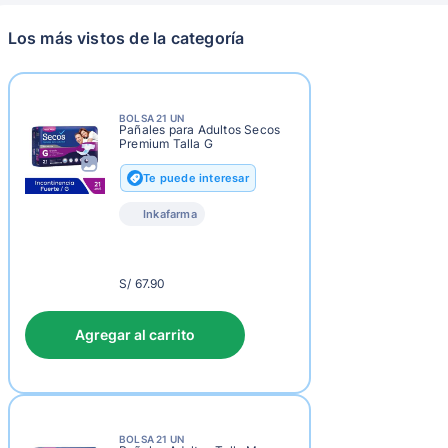
Los más vistos de la categoría
BOLSA 21 UN
Pañales para Adultos Secos
Premium Talla G
Te puede interesar
Inkafarma
S/
S/ 67.90
70.90
Agregar al carrito
BOLSA 21 UN