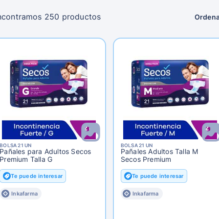
ncontramos 250 productos
Ordena
BOLSA 21 UN
BOLSA 21 UN
Pañales para Adultos Secos
Pañales Adultos Talla M
Premium Talla G
Secos Premium
Te puede interesar
Te puede interesar
Inkafarma
Inkafarma