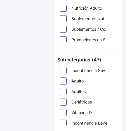
Nutrición Adulto
Suplementos Nutricionales
Suplementos / Complementos
Promociones en Suplementos y Vitaminas
Vitaminas
Subcategorias (47)
Packs de Adulto Mayor
Incontinencia Severa
Packs de Nutrición y Bienestar
Adulto
Promociones para el Adulto Mayor
Adultos
Minerales
Geriátricos
Cuidado Íntimo
Vitamina D
Cuidado Bucal
Incontinencia Leve
Multivitamínicos