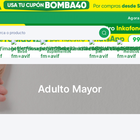
Agora
a
Mamá y
Vitaminas y
Cuida tu
Disposit
a
Bebé
suplementos
piel
médicos
Adulto Mayor