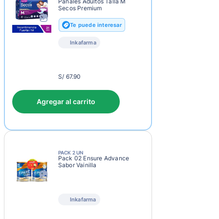
Pañales Adultos Talla M
Secos Premium
Te puede interesar
Inkafarma
S/
S/ 67.90
70.90
Agregar al carrito
PACK 2 UN
Pack 02 Ensure Advance
Sabor Vainilla
Inkafarma