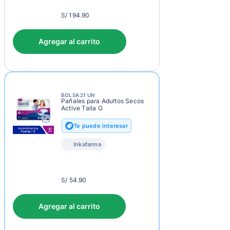
S/
S/ 194.90
197.90
Agregar al carrito
BOLSA 21 UN
Pañales para Adultos Secos
Active Talla G
Te puede interesar
Inkafarma
S/
S/ 54.90
57.90
Agregar al carrito