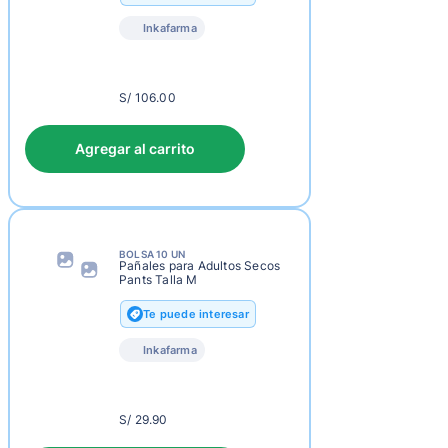
Inkafarma
S/
S/ 106.00
109.00
Agregar al carrito
BOLSA 10 UN
Pañales para Adultos Secos
Pants Talla M
Te puede interesar
Inkafarma
S/
S/ 29.90
32.90