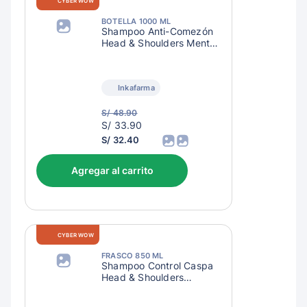
CYBER WOW
BOTELLA 1000 ML
Shampoo Anti-Comezón
Head & Shoulders Menta
Extra Refrescante
Inkafarma
S/ 48.90
S/
S/ 33.90
36.90
S/ 32.40
Agregar al carrito
CYBER WOW
FRASCO 850 ML
Shampoo Control Caspa
Head & Shoulders
Limpieza Renovadora