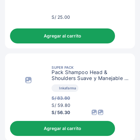
S/
S/ 25.00
28.00
Agregar al carrito
SUPER PACK
Pack Shampoo Head &
Shoulders Suave y Manejable 2
en 1
Inkafarma
S/ 83.80
S/
S/ 59.80
62.80
S/ 56.30
Agregar al carrito