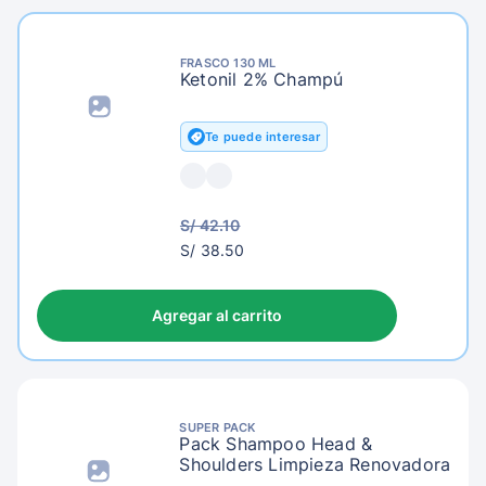
FRASCO 130 ML
Ketonil 2% Champú
Te puede interesar
S/ 42.10
S/
S/ 38.50
41.50
Agregar al carrito
SUPER PACK
Pack Shampoo Head &
Shoulders Limpieza Renovadora