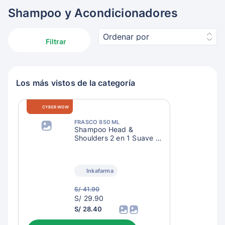
Shampoo y Acondicionadores
Ordenar por
Filtrar
Los más vistos de la categoría
CYBER WOW
FRASCO 850 ML
Shampoo Head &
Shoulders 2 en 1 Suave y
Manejable
Inkafarma
S/ 41.90
S/
S/ 29.90
32.90
S/ 28.40