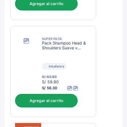
Agregar al carrito
SUPER PACK
Pack Shampoo Head &
Shoulders Suave y
Manejable 2 en 1
Inkafarma
S/ 83.80
S/
S/ 59.80
62.80
S/ 56.30
Agregar al carrito