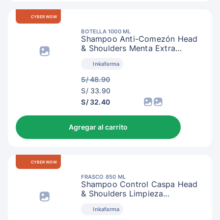
CYBER WOW
BOTELLA 1000 ML
Shampoo Anti-Comezón Head
& Shoulders Menta Extra
Refrescante
Inkafarma
S/ 48.90
S/
S/ 33.90
36.90
S/ 32.40
Agregar al carrito
CYBER WOW
FRASCO 850 ML
Shampoo Control Caspa Head
& Shoulders Limpieza
Renovadora
Inkafarma