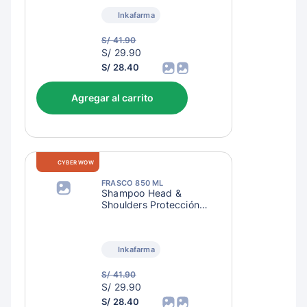
Inkafarma
S/ 41.90
S/
S/ 29.90
32.90
S/ 28.40
Agregar al carrito
CYBER WOW
FRASCO 850 ML
Shampoo Head &
Shoulders Protección
Anti-Quiebre
Inkafarma
S/ 41.90
S/
S/ 29.90
32.90
S/ 28.40