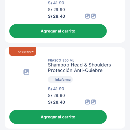
S/ 41.90
S/
S/ 29.90
32.90
S/ 28.40
Agregar al carrito
CYBER WOW
FRASCO 850 ML
Shampoo Head & Shoulders
Protección Anti-Quiebre
Inkafarma
S/ 41.90
S/
S/ 29.90
32.90
S/ 28.40
Agregar al carrito