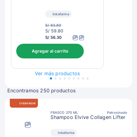
Inkafarma
S/ 83.80
S/
S/ 59.80
62.80
S/ 56.30
Agregar al carrito
Ver más productos
Encontramos 250 productos
CYBER WOW
FRASCO 370 ML
Patrocinado
Shampoo Elvive Collagen Lifter
Inkafarma