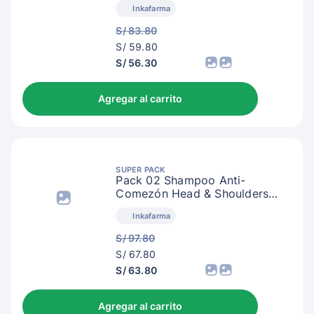
Inkafarma
S/ 83.80
S/
S/ 59.80
62.80
S/ 56.30
Agregar al carrito
SUPER PACK
Pack 02 Shampoo Anti-
Comezón Head & Shoulders
Menta Extra Refrescante
Inkafarma
S/ 97.80
S/
S/ 67.80
70.80
S/ 63.80
Agregar al carrito