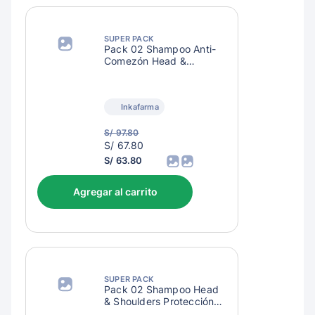
SUPER PACK
Pack 02 Shampoo Anti-
Comezón Head &
Shoulders Menta Extra
Refrescante
Inkafarma
S/ 97.80
S/
S/ 67.80
70.80
S/ 63.80
Agregar al carrito
SUPER PACK
Pack 02 Shampoo Head
& Shoulders Protección
Caída