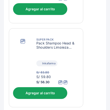
Agregar al carrito
SUPER PACK
Pack Shampoo Head &
Shoulders Limpieza
Renovadora
Inkafarma
S/ 83.80
S/
S/ 59.80
62.80
S/ 56.30
Agregar al carrito