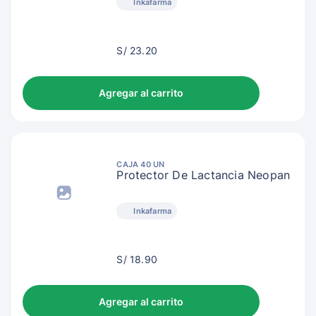
Inkafarma
S/
S/ 23.20
26.20
Agregar al carrito
CAJA 40 UN
Protector De Lactancia Neopan
Inkafarma
S/
S/ 18.90
21.90
Agregar al carrito