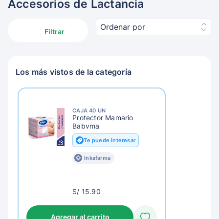
Accesorios de Lactancia
Ordenar por
Filtrar
Los más vistos de la categoría
CAJA 40 UN
Protector Mamario
Babyma
Te puede interesar
Inkafarma
S/
S/ 15.90
18.90
Agregar al carrito