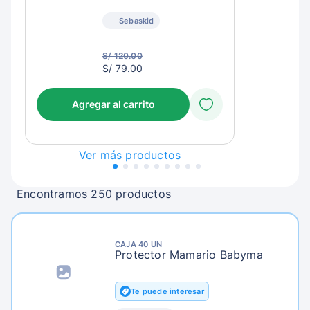
Sebaskid
S/ 120.00
S/
S/ 79.00
82.00
Agregar al carrito
Ver más productos
Encontramos 250 productos
CAJA 40 UN
Protector Mamario Babyma
Te puede interesar