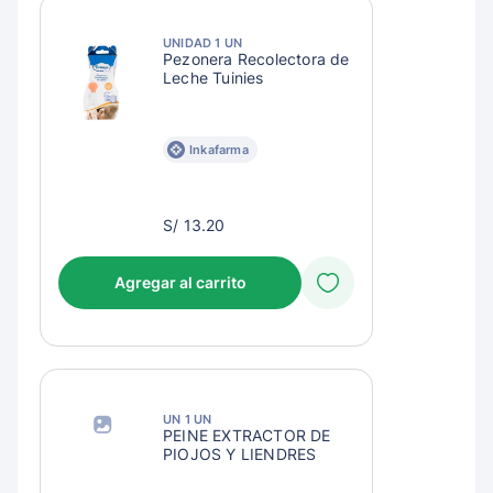
UNIDAD 1 UN
Pezonera Recolectora de
Leche Tuinies
Inkafarma
S/
S/ 13.20
16.20
Agregar al carrito
UN 1 UN
PEINE EXTRACTOR DE
PIOJOS Y LIENDRES