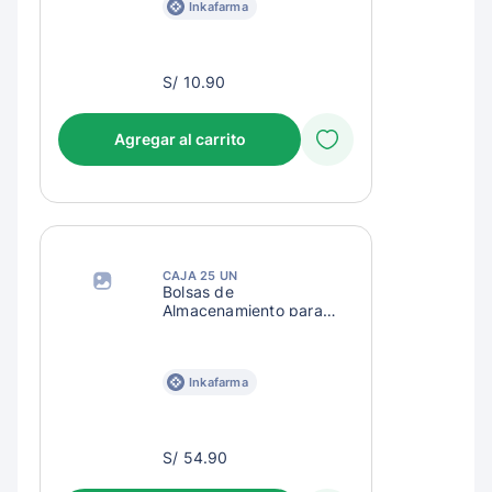
Inkafarma
S/
S/ 10.90
13.90
Agregar al carrito
CAJA 25 UN
Bolsas de
Almacenamiento para
Leche Pigeon
Inkafarma
S/
S/ 54.90
57.90