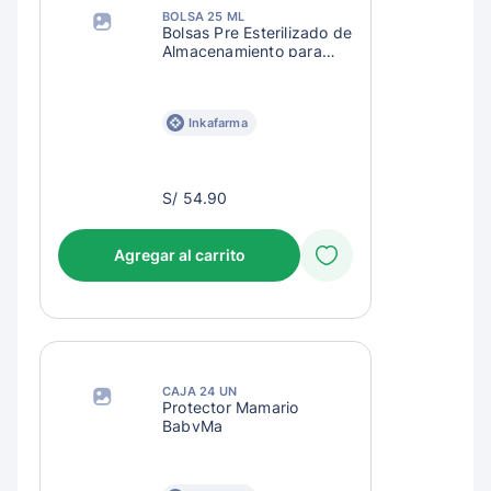
BOLSA 25 ML
Bolsas Pre Esterilizado de
Almacenamiento para
Leche Avent
Inkafarma
S/
S/ 54.90
57.90
Agregar al carrito
CAJA 24 UN
Protector Mamario
BabyMa