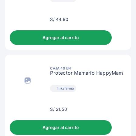
S/
S/ 44.90
47.90
Agregar al carrito
CAJA 40 UN
Protector Mamario HappyMam
Inkafarma
S/
S/ 21.50
24.50
Agregar al carrito