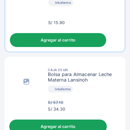
Inkafarma
S/
S/ 15.90
18.90
Agregar al carrito
CAJA 25 UN
Bolsa para Almacenar Leche
Materna Lansinoh
Inkafarma
S/ 57.10
S/
S/ 34.30
37.30
Agregar al carrito