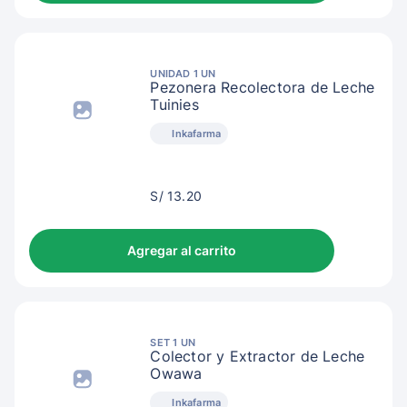
UNIDAD 1 UN
Pezonera Recolectora de Leche
Tuinies
Inkafarma
S/
S/ 13.20
16.20
Agregar al carrito
SET 1 UN
Colector y Extractor de Leche
Owawa
Inkafarma