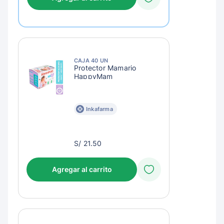
CAJA 40 UN
Protector Mamario
HappyMam
Inkafarma
S/
S/ 21.50
24.50
Agregar al carrito