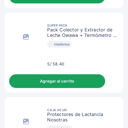
SUPER PACK
Pack Colector y Extractor de
Leche Owawa + Termómetro de
Ambiente
Inkafarma
S/
S/ 58.40
61.40
Agregar al carrito
CAJA 40 UN
Protectores de Lactancia
Nosotras