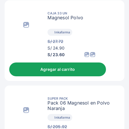
CAJA 33 UN
Magnesol Polvo
Inkafarma
S/ 27.72
S/
S/ 24.90
27.90
S/ 23.60
Agregar al carrito
SUPER PACK
Pack 06 Magnesol en Polvo
Naranja
Inkafarma
S/ 205.92