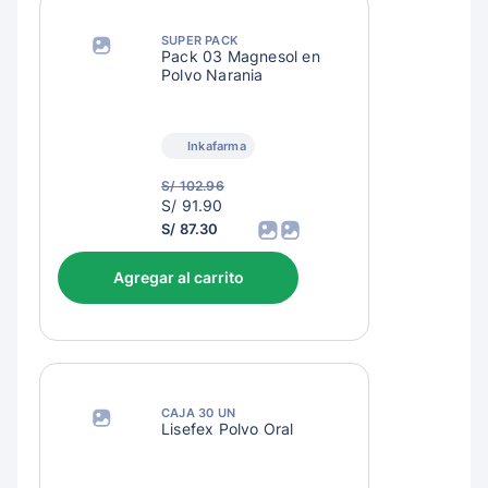
SUPER PACK
Pack 03 Magnesol en
Polvo Naranja
Inkafarma
S/ 102.96
S/
S/ 91.90
94.90
S/ 87.30
Agregar al carrito
CAJA 30 UN
Lisefex Polvo Oral