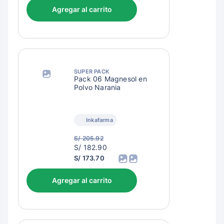
Agregar al carrito
SUPER PACK
Pack 06 Magnesol en
Polvo Naranja
Inkafarma
S/ 205.92
S/
S/ 182.90
185.90
S/ 173.70
Agregar al carrito