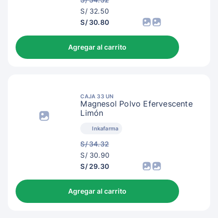
S/
S/ 32.50
35.50
S/ 30.80
Agregar al carrito
CAJA 33 UN
Magnesol Polvo Efervescente
Limón
Inkafarma
S/ 34.32
S/
S/ 30.90
33.90
S/ 29.30
Agregar al carrito