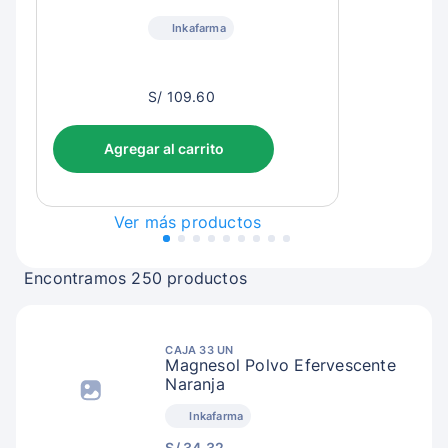
Inkafarma
S/
S/ 109.60
112.60
Agregar al carrito
Ver más productos
Encontramos 250 productos
CAJA 33 UN
Magnesol Polvo Efervescente
Naranja
Inkafarma
S/ 34.32