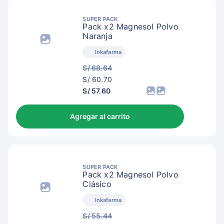
SUPER PACK
Pack x2 Magnesol Polvo
Naranja
Inkafarma
S/ 68.64
S/
S/ 60.70
63.70
S/ 57.60
Agregar al carrito
SUPER PACK
Pack x2 Magnesol Polvo
Clásico
Inkafarma
S/ 55.44