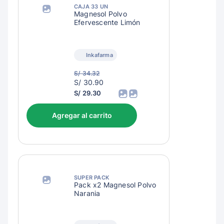
CAJA 33 UN
Magnesol Polvo
Efervescente Limón
Inkafarma
S/ 34.32
S/
S/ 30.90
33.90
S/ 29.30
Agregar al carrito
SUPER PACK
Pack x2 Magnesol Polvo
Naranja