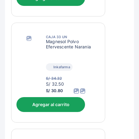
CAJA 33 UN
Magnesol Polvo
Efervescente Naranja
Inkafarma
S/ 34.32
S/
S/ 32.50
35.50
S/ 30.80
Agregar al carrito