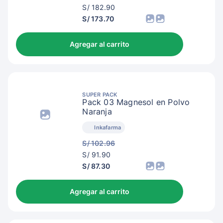
S/
S/ 182.90
185.90
S/ 173.70
Agregar al carrito
SUPER PACK
Pack 03 Magnesol en Polvo
Naranja
Inkafarma
S/ 102.96
S/
S/ 91.90
94.90
S/ 87.30
Agregar al carrito