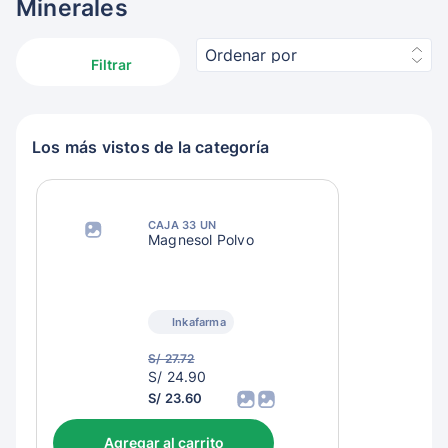
Minerales
Ordenar por
Filtrar
Los más vistos de la categoría
CAJA 33 UN
Magnesol Polvo
Inkafarma
S/ 27.72
S/
S/ 24.90
27.90
S/ 23.60
Agregar al carrito