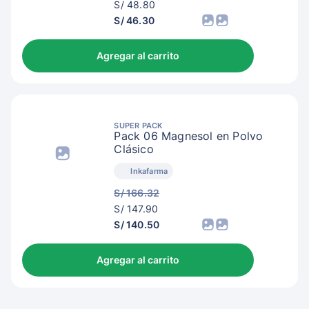
S/
S/ 48.80
51.80
S/ 46.30
Agregar al carrito
SUPER PACK
Pack 06 Magnesol en Polvo
Clásico
Inkafarma
S/ 166.32
S/
S/ 147.90
150.90
S/ 140.50
Agregar al carrito