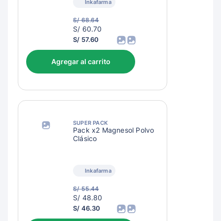
Inkafarma
S/ 68.64
S/
S/ 60.70
63.70
S/ 57.60
Agregar al carrito
SUPER PACK
Pack x2 Magnesol Polvo
Clásico
Inkafarma
S/ 55.44
S/
S/ 48.80
51.80
S/ 46.30