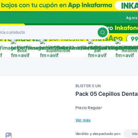
Agora
a
Mamá y
Vitaminas y
Cuida tu
Disposit
a
Bebé
suplementos
piel
médicos
BLISTER 5 UN
Pack 05 Cepillos Denta
Precio Regular
Ver más
Vendido y despachado por:
Ink