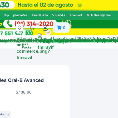
Sip
plazaVea
Real Plaza
Vivanda
Promart
MIA Beauty Bar
0
ivos
Blog
Catálogos
Inka
Packs
les Oral-B Avanced
S/ 38.90
afarma