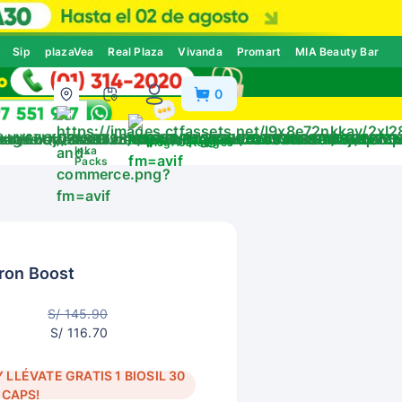
Sip
plazaVea
Real Plaza
Vivanda
Promart
MIA Beauty Bar
0
ivos
Blog
Catálogos
Inka
Packs
ron Boost
S/ 145.90
S/ 116.70
LLÉVATE GRATIS 1 BIOSIL 30
CAPS!