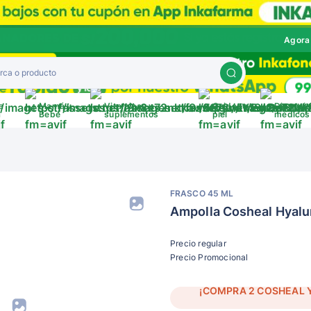
Agora
a
Mamá y
Vitaminas y
Cuida tu
Disposit
a
Bebé
suplementos
piel
médicos
FRASCO 45 ML
Ampolla Cosheal Hyalu
Precio regular
Precio Promocional
¡COMPRA 2 COSHEAL Y 