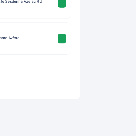
nte Sesderma Azelac RU
lante Avène