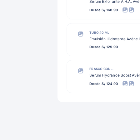
Sérum Exfoliante A.H.A. Av
Desde S/ 168.90
TUBO 40 ML
Emulsión Hidratante Avène
Desde S/ 129.90
FRASCO CON GOTERO 30 ML
Serúm Hydrance Boost Avè
Desde S/ 124.90