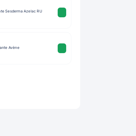
nte Sesderma Azelac RU
lante Avène