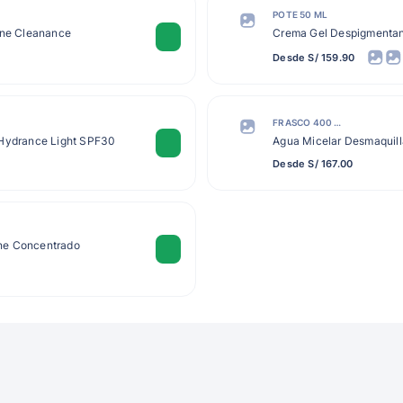
POTE 50 ML
ène Cleanance
Crema Gel Despigmenta
Desde S/ 159.90
FRASCO 400 ML
 Hydrance Light SPF30
Agua Micelar Desmaquil
Desde S/ 167.00
ne Concentrado