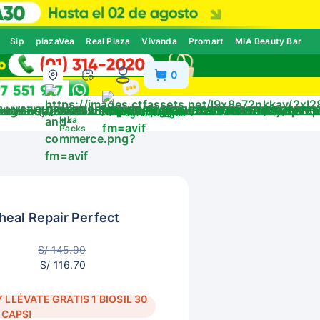
Sip
plazaVea
Real Plaza
Vivanda
Promart
MIA Beauty Bar
0
ivos
Blog
Catálogos
Inka
Packs
eal Repair Perfect
S/ 145.90
S/ 116.70
LLÉVATE GRATIS 1 BIOSIL 30
CAPS!