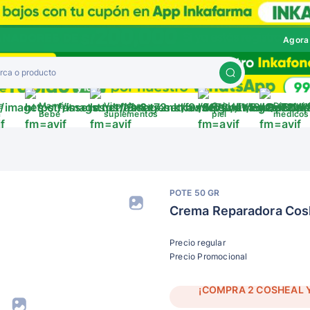
Agora
a
Mamá y
Vitaminas y
Cuida tu
Disposit
a
Bebé
suplementos
piel
médicos
POTE 50 GR
Crema Reparadora Cosh
Precio regular
Precio Promocional
¡COMPRA 2 COSHEAL Y 