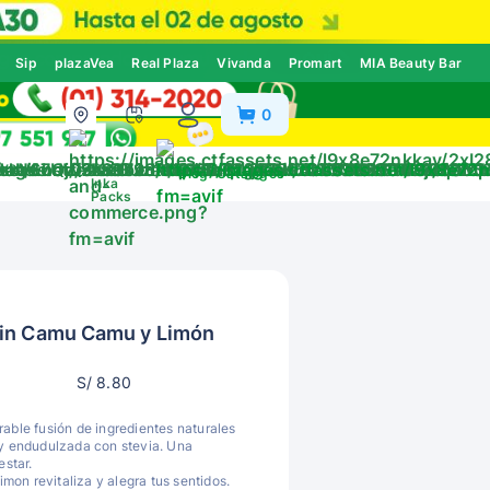
Sip
plazaVea
Real Plaza
Vivanda
Promart
MIA Beauty Bar
0
ivos
Blog
Catálogos
Inka
Packs
ein Camu Camu y Limón
S/ 8.80
able fusión de ingredientes naturales
s y endudulzada con stevia. Una
star.
on revitaliza y alegra tus sentidos.