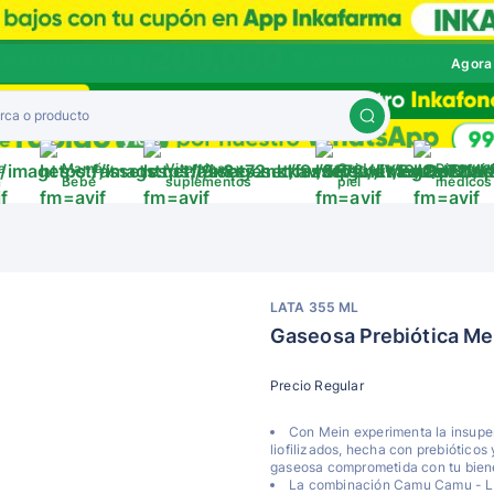
Agora
a
Mamá y
Vitaminas y
Cuida tu
Disposit
a
Bebé
suplementos
piel
médicos
LATA 355 ML
Gaseosa Prebiótica M
Precio Regular
Con Mein experimenta la insuper
liofilizados, hecha con prebiótico
gaseosa comprometida con tu biene
La combinación Camu Camu - Lim