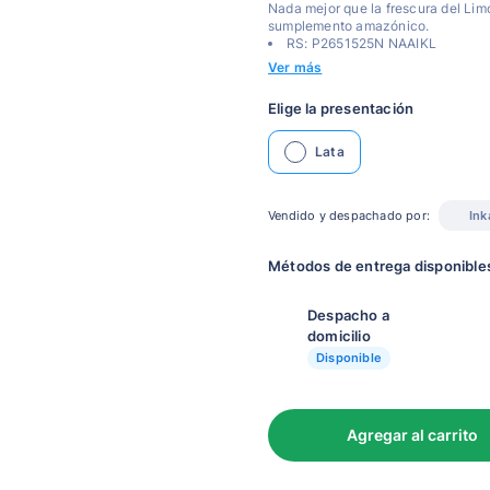
Nada mejor que la frescura del Limó
sumplemento amazónico.
RS: P2651525N NAAIKL
Ver más
Elige la presentación
Lata
Vendido y despachado por:
Ink
Métodos de entrega disponible
Despacho a
domicilio
Disponible
Agregar al carrito