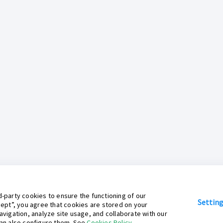
-party cookies to ensure the functioning of our
Settin
cept”, you agree that cookies are stored on your
avigation, analyze site usage, and collaborate with our
can also configure them. See
Cookies Policy