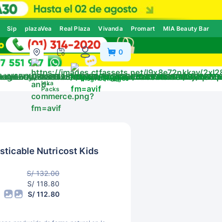
Sip
plazaVea
Real Plaza
Vivanda
Promart
MIA Beauty Bar
0
ivos
Blog
Catálogos
Inka
Packs
ticable Nutricost Kids
S/ 132.00
S/ 118.80
S/ 112.80