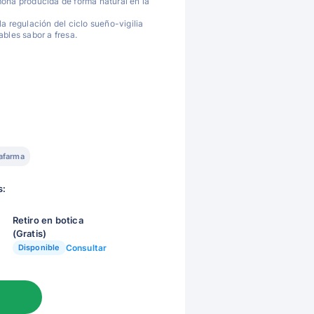
ona producida de forma natural en la
a regulación del ciclo sueño-vigilia
bles sabor a fresa.
afarma
s:
Retiro en botica
(Gratis)
Disponible
Consultar