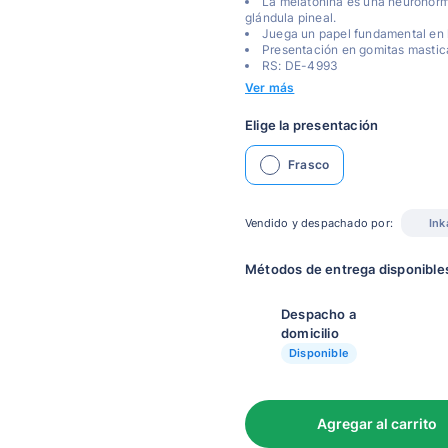
La melatonina es una neurohorm
glándula pineal.
Juega un papel fundamental en l
Presentación en gomitas mastica
RS: DE-4993
Ver más
Elige la presentación
Frasco
Vendido y despachado por:
Ink
Métodos de entrega disponible
Despacho a
domicilio
Disponible
Agregar al carrito