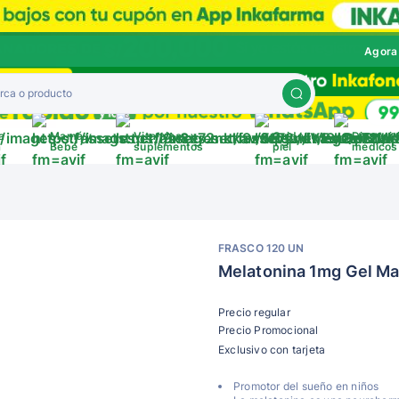
Agora
a
Mamá y
Vitaminas y
Cuida tu
Disposit
a
Bebé
suplementos
piel
médicos
FRASCO 120 UN
Melatonina 1mg Gel Mas
Precio regular
Precio Promocional
Exclusivo con tarjeta
Promotor del sueño en niños