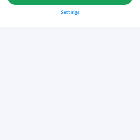
Settings
Sobre Inkafarma
Inkafarma Digital