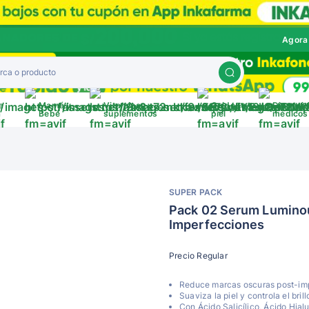
Agora
a
Mamá y
Vitaminas y
Cuida tu
Disposit
a
Bebé
suplementos
piel
médicos
SUPER PACK
Pack 02 Serum Lumino
Imperfecciones
Precio Regular
Reduce marcas oscuras post-im
Suaviza la piel y controla el brill
Con Ácido Salicílico, Ácido Hial