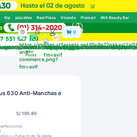
Sip
plazaVea
Real Plaza
Vivanda
Promart
MIA Beauty Bar
0
ivos
Blog
Catálogos
Inka
Packs
us 630 Anti-Manchas e
S/ 195.80
perfecciones
o
urónico y Extracto de Té Verde