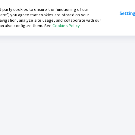
-party cookies to ensure the functioning of our
Settin
cept”, you agree that cookies are stored on your
avigation, analyze site usage, and collaborate with our
can also configure them. See
Cookies Policy
Inkafarma Digital
Contáctanos
log Inkafarma
Preguntas Frecuentes