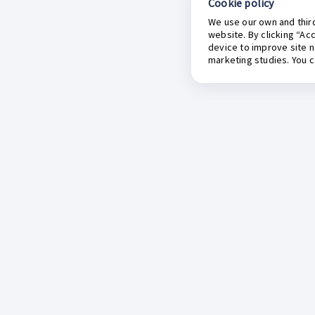
Cookie policy
We use our own and third
website. By clicking “Ac
device to improve site n
marketing studies. You 
Sobre Inkafarma
Catálogo del mes
B