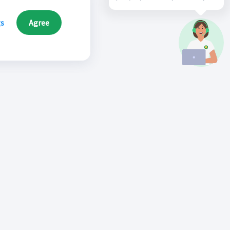
gs
Agree
Síguenos