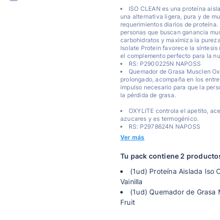
ISO CLEAN es una proteína aisl
una alternativa ligera, pura y de m
requerimientos diarios de proteína. 
personas que buscan ganancia musc
carbohidratos y maximiza la purez
Isolate Protein favorece la síntesi
el complemento perfecto para la nut
RS: P2900225N NAPOSS
Quemador de Grasa Musclen Oxyl
prolongado, acompaña en los entren
impulso necesario para que la pers
la pérdida de grasa.
OXYLITE controla el apetito, ac
azucares y es termogénico.
RS: P2978624N NAPOSS
Ver más
Tu pack contiene 2 producto
(1ud) Proteína Aislada Iso
Vainilla
(1ud) Quemador de Grasa M
Fruit