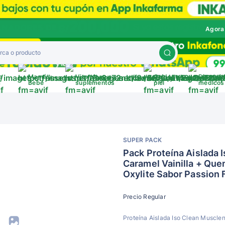
Agora
a
Mamá y
Vitaminas y
Cuida tu
Disposit
a
Bebé
suplementos
piel
médicos
SUPER PACK
Pack Proteína Aislada 
Caramel Vainilla + Qu
Oxylite Sabor Passion F
Precio Regular
Proteína Aislada Iso Clean Musclen