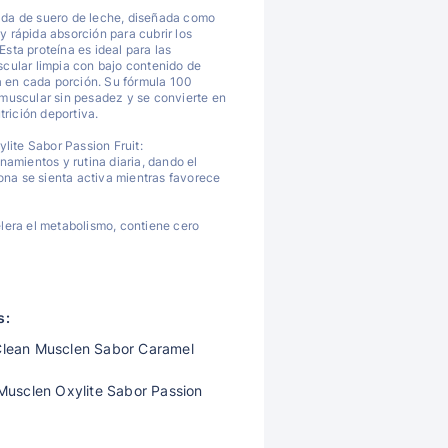
ada de suero de leche, diseñada como
uy rápida absorción para cubrir los
Esta proteína es ideal para las
ular limpia con bajo contenido de
a en cada porción. Su fórmula 100
s muscular sin pesadez y se convierte en
rición deportiva.
ite Sabor Passion Fruit:
amientos y rutina diaria, dando el
ona se sienta activa mientras favorece
elera el metabolismo, contiene cero
s:
 Clean Musclen Sabor Caramel
usclen Oxylite Sabor Passion