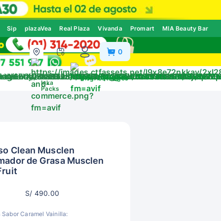
Sip
plazaVea
Real Plaza
Vivanda
Promart
MIA Beauty Bar
0
ivos
Blog
Catálogos
Inka
Packs
Iso Clean Musclen
emador de Grasa Musclen
ruit
S/ 490.00
 Sabor Caramel Vainilla: