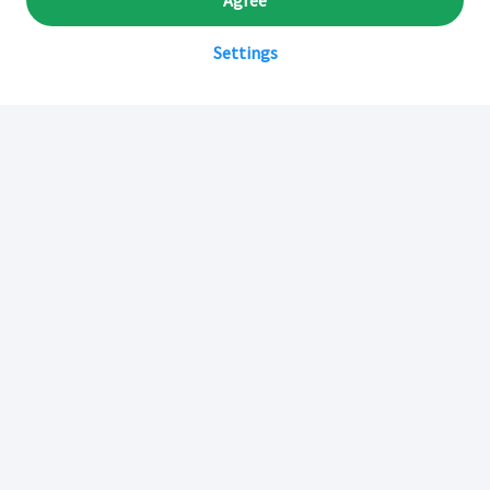
Agree
Settings
Sobre Inkafarma
Inkafarma Digital