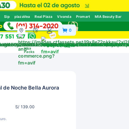
Sip
plazaVea
Real Plaza
Vivanda
Promart
MIA Beauty Bar
0
ivos
Blog
Catálogos
Inka
Packs
l de Noche Bella Aurora
S/ 139.00
uro.