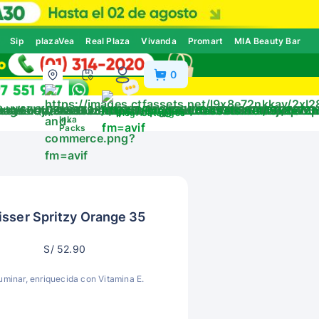
Sip
plazaVea
Real Plaza
Vivanda
Promart
MIA Beauty Bar
0
ivos
Blog
Catálogos
Inka
Packs
isser Spritzy Orange 35
S/ 52.90
uminar, enriquecida con Vitamina E.