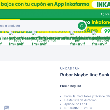
Agora
a
Mamá y
Vitaminas y
Cuida tu
Disposit
a
Bebé
suplementos
piel
médicos
UNIDAD 1 UN
Rubor Maybelline Sunk
Precio Regular
Fórmula modulable y fácil de dif
Hasta 12H de duración.
Aplicación Fácil.
NSOC38283-25CO