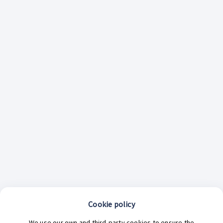
Cookie policy
¿En qué podemos ayudarte hoy?
We use our own and third-party cookies to ensure the